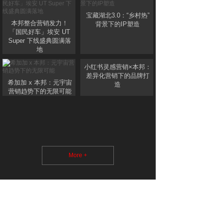
宝藏湖北3.0：“乡村热”
本邦整合营销发力！
背景下的IP塑造
「国民好车」埃安 UT
Super 下线盛典圆满落
地
小红书灵感营销×本邦：
差异化营销下的品牌打
希加加 x 本邦：元宇宙
造
营销趋势下的无限可能
More +
动态资讯