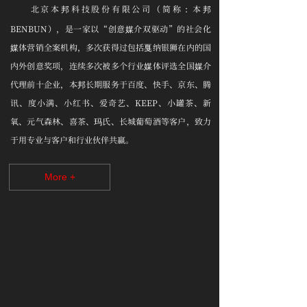
北京本邦科技股份有限公司（简称：本邦
BENBUN），
是一家以“创意媒介双驱动”的社会化
媒体营销全案机构，多次获得过包括戛纳银狮在内的国
内外创意奖项，连续多次被多个行业媒体评选全国媒介
代理前十企业，本邦长期服务于百度、快手、京东、腾
讯、度小满、小红书、爱奇艺、KEEP、小罐茶、新
氧、元气森林、喜茶、玛氏、长城葡萄酒等客户，致力
于用专业与客户和行业伙伴共赢。
More +