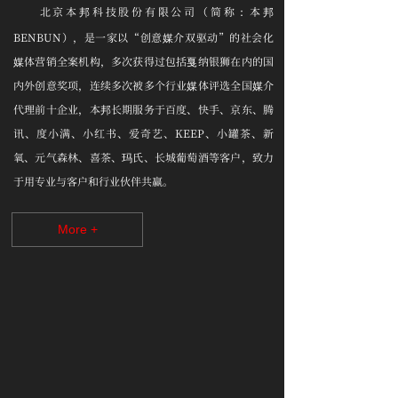
北京本邦科技股份有限公司（简称：本邦
BENBUN），
是一家以“创意媒介双驱动”的社会化
媒体营销全案机构，多次获得过包括戛纳银狮在内的国
内外创意奖项，连续多次被多个行业媒体评选全国媒介
代理前十企业，本邦长期服务于百度、快手、京东、腾
讯、度小满、小红书、爱奇艺、KEEP、小罐茶、新
氧、元气森林、喜茶、玛氏、长城葡萄酒等客户，致力
于用专业与客户和行业伙伴共赢。
More +