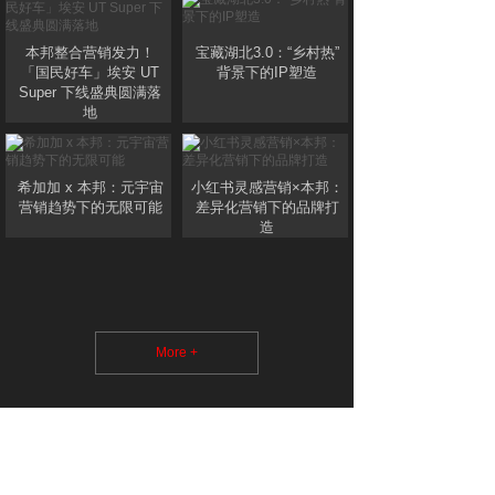
本邦整合营销发力！
宝藏湖北3.0：“乡村热”
「国民好车」埃安 UT
背景下的IP塑造
Super 下线盛典圆满落
地
希加加 x 本邦：元宇宙
小红书灵感营销×本邦：
营销趋势下的无限可能
差异化营销下的品牌打
造
More +
动态资讯